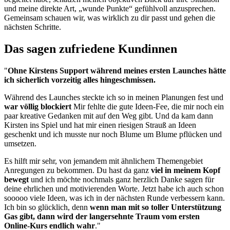
und meine direkte Art, „wunde Punkte“ gefühlvoll anzusprechen.
Gemeinsam schauen wir, was wirklich zu dir passt und gehen die
nächsten Schritte.
Das sagen zufriedene Kundinnen
"
Ohne Kirstens Support während meines ersten Launches hätte
ich sicherlich vorzeitig alles hingeschmissen.
Während des Launches steckte ich so in meinen Planungen fest und
war völlig blockiert
Mir fehlte die gute Ideen-Fee, die mir noch ein
paar kreative Gedanken mit auf den Weg gibt. Und da kam dann
Kirsten ins Spiel und hat mir einen riesigen Strauß an Ideen
geschenkt und ich musste nur noch Blume um Blume pflücken und
umsetzen.
Es hilft mir sehr, von jemandem mit ähnlichem Themengebiet
Anregungen zu bekommen. Du hast da ganz
viel in meinem Kopf
bewegt
und ich möchte nochmals ganz herzlich Danke sagen für
deine ehrlichen und motivierenden Worte. Jetzt habe ich auch schon
sooooo viele Ideen, was ich in der nächsten Runde verbessern kann.
Ich bin so glücklich, denn
wenn man mit so toller Unterstützung
Gas gibt, dann wird der langersehnte Traum vom ersten
Online-Kurs endlich wahr
."