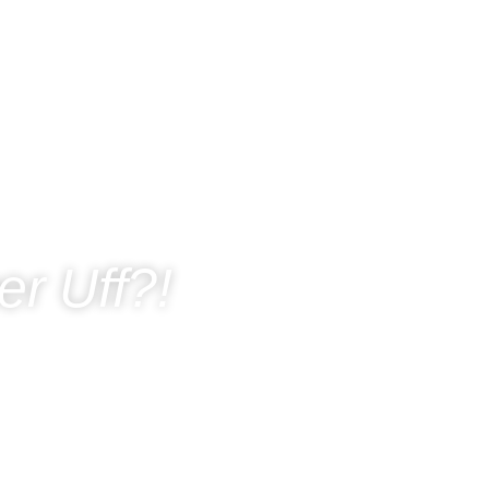
r Uff?!
enheit und mehr
ten Business-