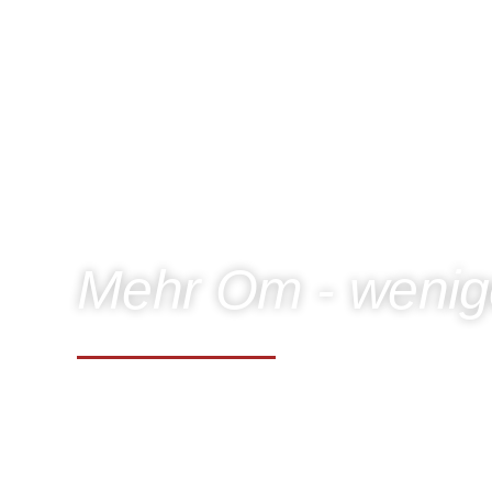
Mehr Om - wenige
Du wünschst dir mehr Gelass
Pausen in deinem vollgestopf